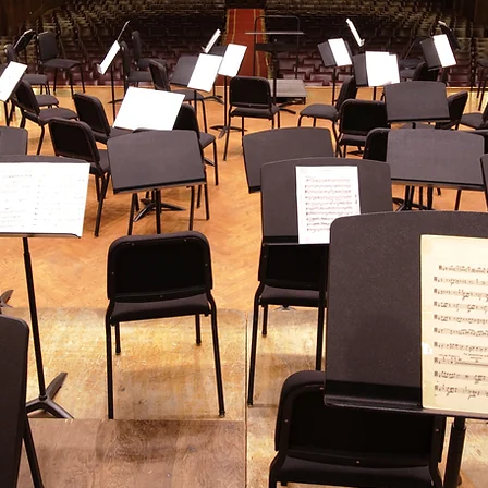
Kohsuke Urushibat
Official Website
常葉大学附属橘中学・高校説明会・体験レッ
5年度