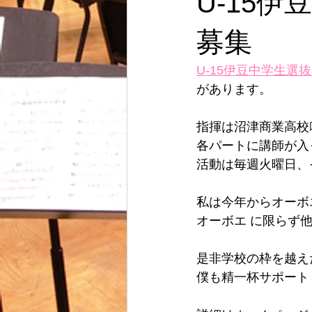
U-15
募集
U-15伊豆中学生選
があります。
指揮は沼津商業高校
各パートに講師が入
活動は毎週火曜日、
私は今年からオーボ
オーボエ に限らず
是非学校の枠を越え
僕も精一杯サポート