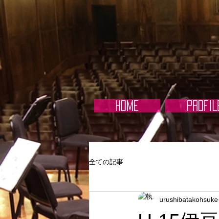
HOME
PROFIL
全ての記事
urushibatakohsuke