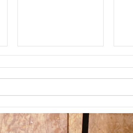
【祝】生徒がソロコン東海大
会で金賞受賞
おめでたいニュースです🎉 先日
行われた日本吹奏楽指導者協会
謹賀
（JBA)主催のソロコンテスト
東海大会において、高校２年の生
徒が金賞を受賞しました🎊 モー
ツァルトのオーボエ協奏曲を演奏
しました。難曲ですが本当によく
頑張ったと思います。 おめでと
う👏👏👏