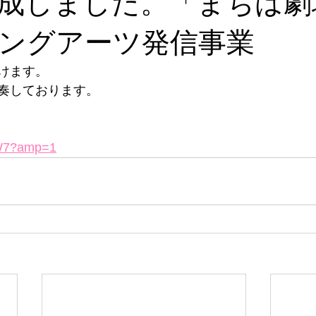
成しました。「まちは劇
ングアーツ発信事業
けます。
奏しております。
r6W7?amp=1