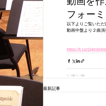
動画を作
フォーミ
以下よりご覧いただ
動画中盤より２曲演
https://t.co/2i4In5
最新記事