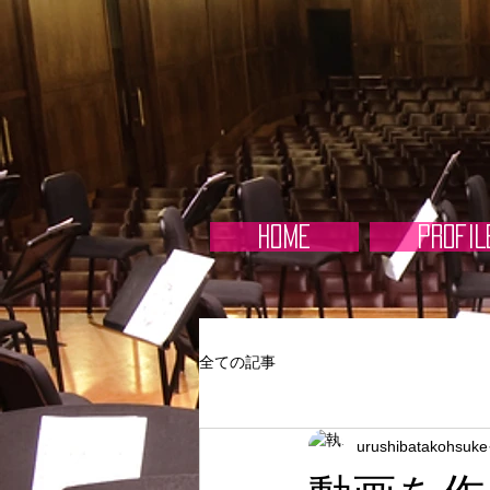
HOME
PROFIL
全ての記事
urushibatakohsuke