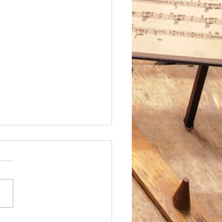
】生徒がソロコン東海大
金賞受賞
でたいニュースです🎉 先日
れた日本吹奏楽指導者協会
BA)主催のソロコンテスト
大会において、高校２年の生
金賞を受賞しました🎊 モー